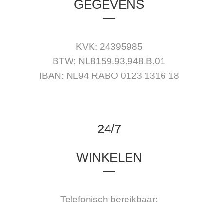
GEGEVENS
—
KVK: 24395985
BTW: NL8159.93.948.B.01
IBAN: NL94 RABO 0123 1316 18
24/7
WINKELEN
—
Telefonisch bereikbaar: