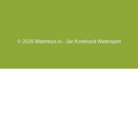
© 2026 Watertoys.nl - Jan Korteland Watersport