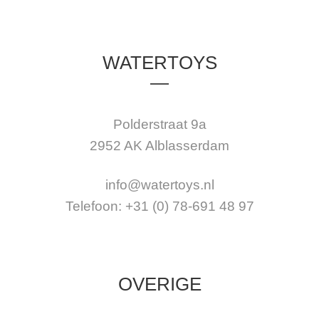
WATERTOYS
—
Polderstraat 9a
2952 AK Alblasserdam
info@watertoys.nl
Telefoon: +31 (0) 78-691 48 97
OVERIGE