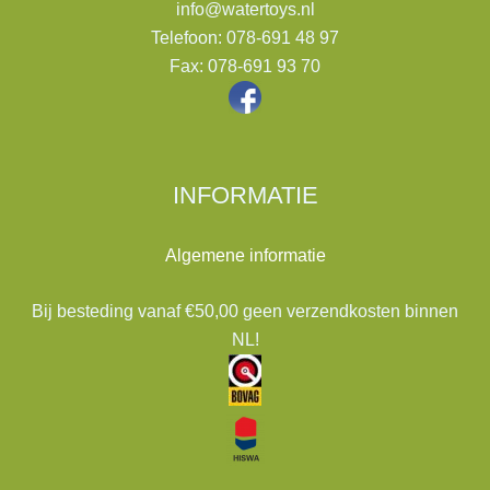
info@watertoys.nl
Telefoon: 078-691 48 97
Fax: 078-691 93 70
INFORMATIE
Algemene informatie
Bij besteding vanaf €50,00 geen verzendkosten binnen
NL!